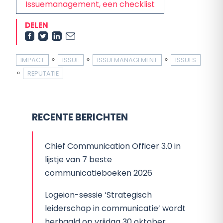
Issuemanagement, een checklist
DELEN
∘
∘
∘
IMPACT
ISSUE
ISSUEMANAGEMENT
ISSUES
∘
REPUTATIE
RECENTE BERICHTEN
Chief Communication Officer 3.0 in
lijstje van 7 beste
communicatieboeken 2026
Logeion-sessie ‘Strategisch
leiderschap in communicatie’ wordt
herhaald op vrijdag 30 oktober.