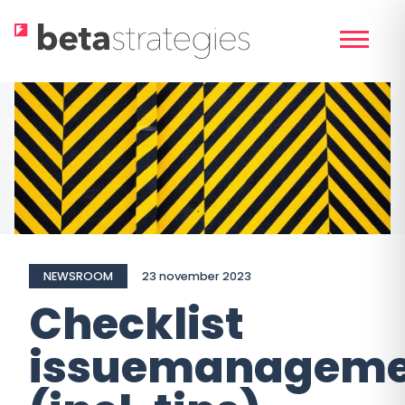
Skip
to
content
NEWSROOM
23 november 2023
Checklist
issuemanageme