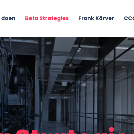
 doen
Beta Strategies
Frank Körver
CCO