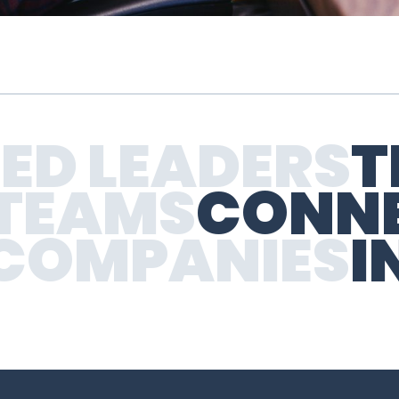
ED LEADERS
T
 TEAMS
CONNE
 COMPANIES
I