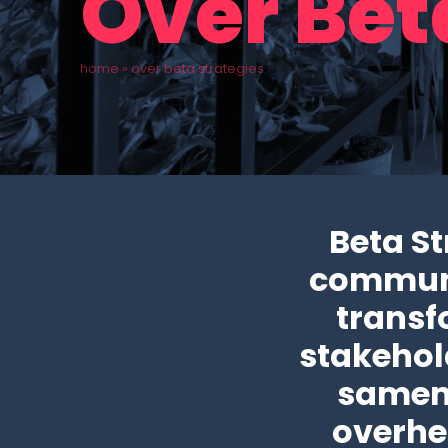
Over Bet
home
»
over beta strategies
Beta St
communic
transf
stakehol
samenl
overhe