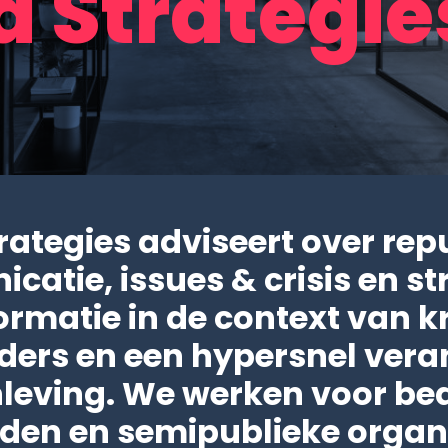
a Strategie
rategies adviseert over rep
atie, issues & crisis en st
ormatie in de context van kr
ders en een hypersnel ver
eving. We werken voor bed
den en semipublieke organi