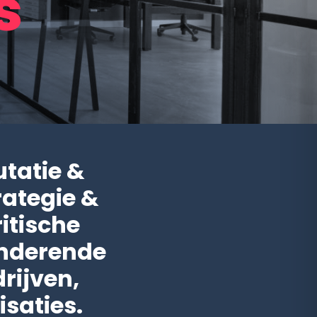
s
utatie &
rategie &
itische
anderende
rijven,
saties.