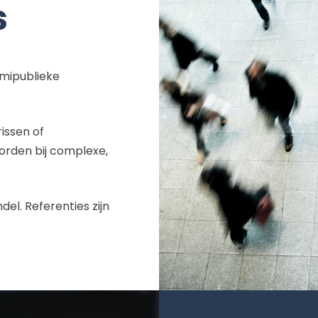
s
emipublieke
issen of
rden bij complexe,
del. Referenties zijn