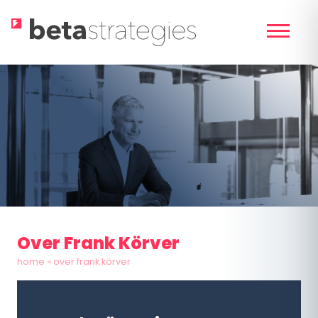
Skip
to
content
Over Frank Körver
home
»
over frank körver