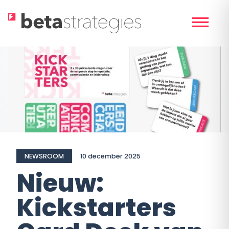
Skip
to
content
NEWSROOM
10 december 2025
Nieuw:
Kickstarters