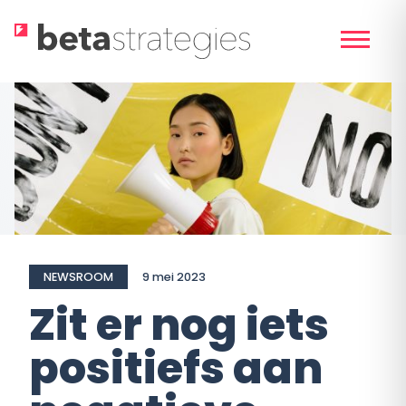
Skip
to
content
NEWSROOM
9 mei 2023
Zit er nog iets
positiefs aan