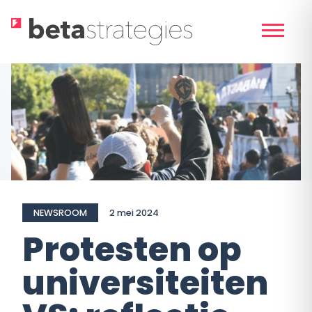
Skip
to
content
NEWSROOM
2 mei 2024
Protesten op
universiteiten