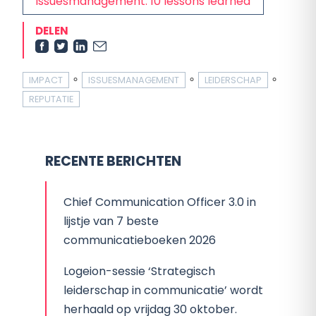
issuesmanagement: 10 lessons learned
DELEN
∘
∘
∘
IMPACT
ISSUESMANAGEMENT
LEIDERSCHAP
REPUTATIE
RECENTE BERICHTEN
Chief Communication Officer 3.0 in
lijstje van 7 beste
communicatieboeken 2026
Logeion-sessie ‘Strategisch
leiderschap in communicatie’ wordt
herhaald op vrijdag 30 oktober.