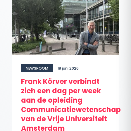
NEWSROOM
18 juni 2026
Frank Körver verbindt
zich een dag per week
aan de opleiding
Communicatiewetenschap
van de Vrije Universiteit
Amsterdam