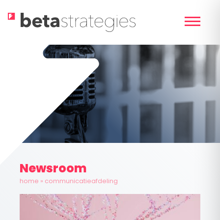
Skip
to
content
Newsroom
home
»
communicatieafdeling