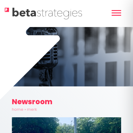
Skip
to
content
Newsroom
home
»
merk