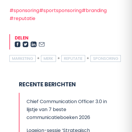
#sponsoring
#sportsponsoring
#branding
#reputatie
DELEN
∘
∘
∘
MARKETING
MERK
REPUTATIE
SPONSORING
RECENTE BERICHTEN
Chief Communication Officer 3.0 in
lijstje van 7 beste
communicatieboeken 2026
Logeion-sessie ‘Strategisch