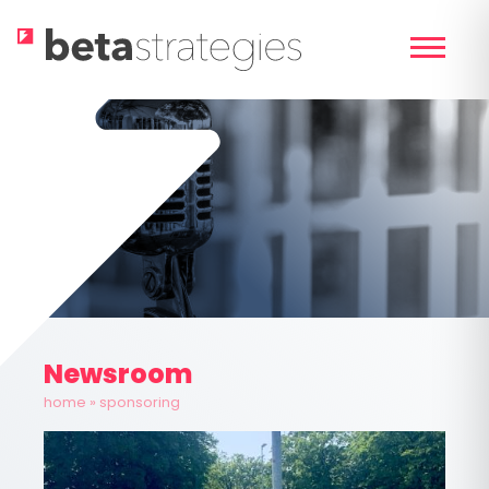
Skip
to
content
Newsroom
home
»
sponsoring